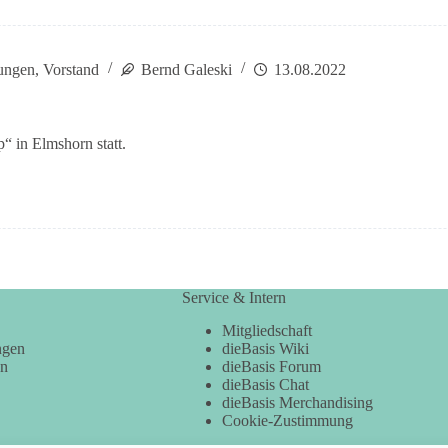
ungen
,
Vorstand
Bernd Galeski
13.08.2022
“ in Elmshorn statt.
Service & Intern
Mitgliedschaft
ngen
dieBasis Wiki
en
dieBasis Forum
dieBasis Chat
dieBasis Merchandising
Cookie-Zustimmung