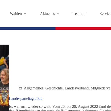
Wahlen
Aktuelles
Team
Servic
Allgemeines
,
Geschichte
,
Landesverband
,
Mitgliederv
Landesparteitag 2022
Es war mal wieder so weit. Vom 26. bis 28. August 2022 fand der
den Räumlichkeiten der auch als Bullentempel bekannten Nordmar