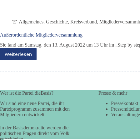
schreitet
fort
Allgemeines
,
Geschichte
,
Kreisverband
,
Mitgliederversamml
Außerordentliche Mitgliederversammlung
Sie fand am Samstag, den 13. August 2022 um 13 Uhr im „Step by step
Weiterlesen
Außerordentliche
Mitgliederversammlung
Wer ist die Partei dieBasis?
Presse & mehr
Wir sind eine neue Partei, die ihr
Pressekontakt
Parteiprogramm zusammen mit den
Pressemitteilu
Mitgliedern entwickelt.
Veranstaltung
In der Basisdemokratie werden die
politischen Fragen direkt vom Volk
entschieden.