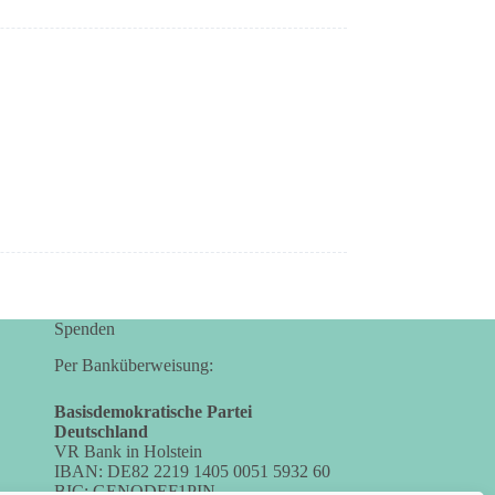
Spenden
Per Banküberweisung:
Basisdemokratische Partei
Deutschland
VR Bank in Holstein
IBAN: DE82 2219 1405 0051 5932 60
BIC: GENODEF1PIN