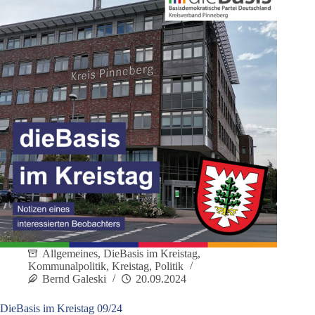
Allgemeines
,
DieBasis im Kreistag
,
Kommunalpolitik
,
Kreistag
,
Politik
Bernd Galeski
20.09.2024
DieBasis im Kreistag 09/24