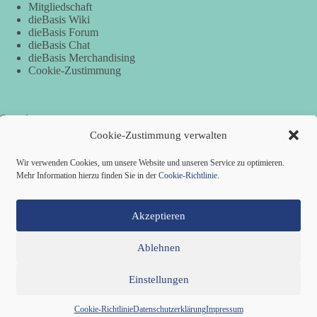
Mitgliedschaft
dieBasis Wiki
dieBasis Forum
dieBasis Chat
dieBasis Merchandising
Cookie-Zustimmung
Spenden
Cookie-Zustimmung verwalten
Per Banküberweisung:
Wir verwenden Cookies, um unsere Website und unseren Service zu optimieren.
Basisdemokratische Partei Deutschland
Mehr Information hierzu finden Sie in der
Cookie-Richtlinie
.
VR Bank in Holstein
IBAN: DE82 2219 1405 0051 5932 60
BIC: GENODEF1PIN
Akzeptieren
Ablehnen
Einstellungen
Mitglied werden
Kontakt
Cookie-Richtlinie (EU)
Datenschutzerklärung
Impressum
Copyright © 2026 Basisdemokratische Partei Deutschland ·
Cookie-Richtlinie
Datenschutzerklärung
Impressum