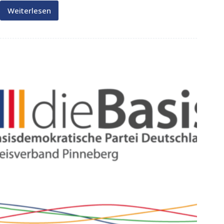
Weiterlesen
Unser
Kreistagsabgeordneter
im
Gespräch