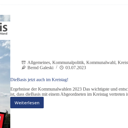
Allgemeines
,
Kommunalpolitik
,
Kommunalwahl
,
Kreis
Bernd Galeski
03.07.2023
DieBasis jetzt auch im Kreistag!
Ergebnisse der Kommunalwahlen 2023 Das wichtigste und entsc
ist, dass dieBasis mit einem Abgeordneten im Kreistag vertreten is
Weiterlesen
DieBasis
jetzt
auch
im
Kreistag!