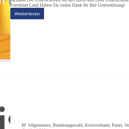
Formblatt Land Haben Sie vielen Dank für Ihre Unterstützung!
Weiterlesen
Sie
möchten
dieBasis
unterstützen?
Allgemeines
,
Bundestagswahl
,
Kreisverband
,
Partei
,
Ve