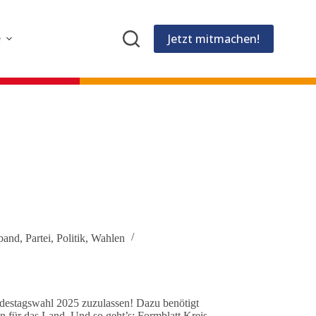
Jetzt mitmachen!
e
band
,
Partei
,
Politik
,
Wahlen
undestagswahl 2025 zuzulassen! Dazu benötigt
n für das Land. Und so geht’s: Formblatt Kreis