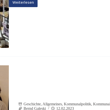
Weiterlesen
Kommunalwahl
am
14.
Mai
2023
Geschichte
,
Allgemeines
,
Kommunalpolitik
,
Kommunal
Bernd Galeski
12.02.2023