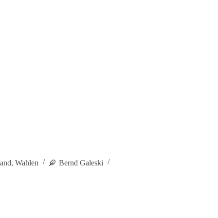
band
,
Wahlen
Bernd Galeski