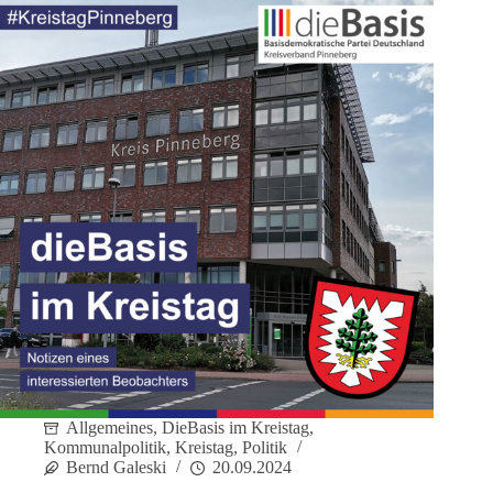
Allgemeines
,
DieBasis im Kreistag
,
Kommunalpolitik
,
Kreistag
,
Politik
Bernd Galeski
20.09.2024