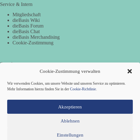
Service & Intern
Mitgliedschaft
dieBasis Wiki
dieBasis Forum
dieBasis Chat
dieBasis Merchandising
Cookie-Zustimmung
Spenden
Cookie-Zustimmung verwalten
Per Banküberweisung:
Wir verwenden Cookies, um unsere Website und unseren Service zu optimieren.
Basisdemokratische Partei Deutschland
Mehr Information hierzu finden Sie in der
Cookie-Richtlinie
.
VR Bank in Holstein
IBAN: DE82 2219 1405 0051 5932 60
BIC: GENODEF1PIN
Akzeptieren
Ablehnen
Einstellungen
Mitglied werden
Kontakt
Cookie-Richtlinie (EU)