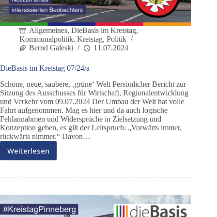
Allgemeines
,
DieBasis im Kreistag
,
Kommunalpolitik
,
Kreistag
,
Politik
Bernd Galeski
11.07.2024
DieBasis im Kreistag 07/24/a
Schöne, neue, saubere, ‚grüne‘ Welt Persönlicher Bericht zur
Sitzung des Ausschusses für Wirtschaft, Regionalentwicklung
und Verkehr vom 09.07.2024 Der Umbau der Welt hat volle
Fahrt aufgenommen. Mag es hier und da auch logische
Fehlannahmen und Widersprüche in Zielsetzung und
Konzeption geben, es gilt der Leitspruch: „Vorwärts immer,
rückwärts nimmer.“ Davon…
Weiterlesen
DieBasis
im
Kreistag
07/24/a