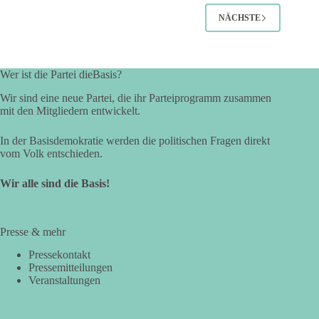
NÄCHSTE
Wer ist die Partei dieBasis?
Wir sind eine neue Partei, die ihr Parteiprogramm zusammen
mit den Mitgliedern entwickelt.
In der Basisdemokratie werden die politischen Fragen direkt
vom Volk entschieden.
Wir alle sind die Basis!
Presse & mehr
Pressekontakt
Pressemitteilungen
Veranstaltungen