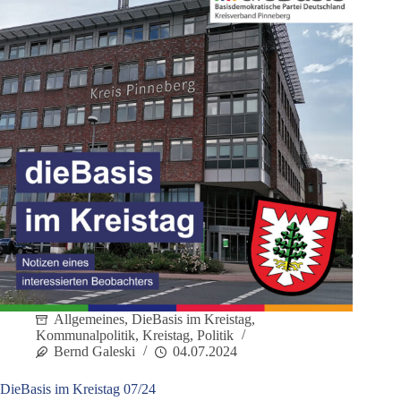
Allgemeines
,
DieBasis im Kreistag
,
Kommunalpolitik
,
Kreistag
,
Politik
Bernd Galeski
04.07.2024
DieBasis im Kreistag 07/24