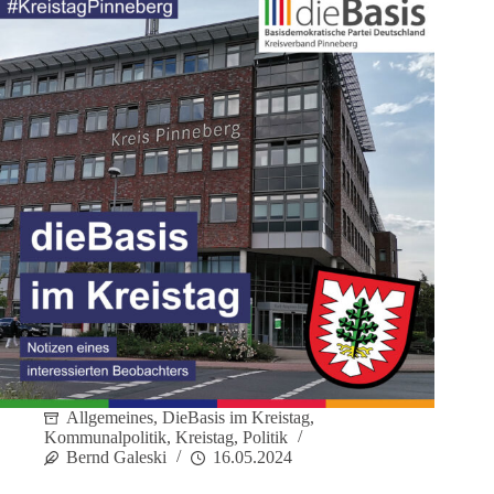
Allgemeines
,
DieBasis im Kreistag
,
Kommunalpolitik
,
Kreistag
,
Politik
Bernd Galeski
16.05.2024