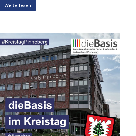
Weiterlesen
DieBasis
im
Kreistag
07/24/b