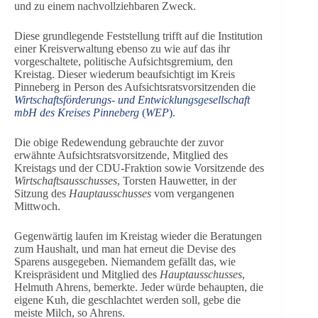
und zu einem nachvollziehbaren Zweck.
Diese grundlegende Feststellung trifft auf die Institution
einer Kreisverwaltung ebenso zu wie auf das ihr
vorgeschaltete, politische Aufsichtsgremium, den
Kreistag. Dieser wiederum beaufsichtigt im Kreis
Pinneberg in Person des Aufsichtsratsvorsitzenden die
Wirtschaftsförderungs- und Entwicklungsgesellschaft
mbH des Kreises Pinneberg
(
WEP
)
.
Die obige Redewendung gebrauchte der zuvor
erwähnte Aufsichtsratsvorsitzende, Mitglied des
Kreistags und der CDU-Fraktion sowie Vorsitzende des
Wirtschaftsausschusses
, Torsten Hauwetter, in der
Sitzung des
Hauptausschusses
vom vergangenen
Mittwoch.
Gegenwärtig laufen im Kreistag wieder die Beratungen
zum Haushalt, und man hat erneut die Devise des
Sparens ausgegeben. Niemandem gefällt das, wie
Kreispräsident und Mitglied des
Hauptausschusses
,
Helmuth Ahrens, bemerkte. Jeder würde behaupten, die
eigene Kuh, die geschlachtet werden soll, gebe die
meiste Milch, so Ahrens.