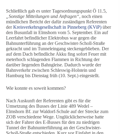
Schließlich gab es unter Tagesordnungspunkt Ö 11.5,
„Sonstige Mitteilungen und Anfragen“
, noch einen
mündlichen Bericht der dafür zuständigen Referenten
der
Kreisverkehrsgesellschaft in Pinneberg (KViP)
über
den Busunfall in Elmshorn vom 5. September. Ein auf
Leerfahrt befindlicher Elektrobus war gegen die
Bahnunterführung an der Geschwister-Scholl-Straße
gekracht und im Tunneleingang steckengeblieben. Der
auf dem Dach befindliche Akku fing sofort Feuer mit
meterhoch schlagenden Flammen in Richtung der
darüber liegenden Bahngleise. Dadurch wurde der
Bahnverkehr zwischen Schleswig-Holstein und
Hamburg bis Dienstag früh (10. Sept.) eingestellt.
Wie konnte es soweit kommen?
Nach Auskunft der Referenten gibt es für die
Umsetzung des Busses der Linie 489 Wedel –
Elmshorn Bf. zur Waldorf-Schule auf der Strecke zum
ZOB verschiedene Wege. Unglücklicherweise hatte
sich der Fahrer des E-Busses für den zu niedrigen
Tunnel der Bahnunterführung an der Geschwister-
Scholl-Straße entschieden. Kurz vor Einfahrt in den