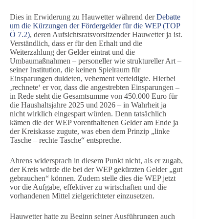
Dies in Erwiderung zu Hauwetter während der
Debatte
um die Kürzungen der Fördergelder für die WEP (TOP
Ö 7.2)
, deren Aufsichtsratsvorsitzender Hauwetter ja ist.
Verständlich, dass er für den Erhalt und die
Weiterzahlung der Gelder eintrat und die
Umbaumaßnahmen – personeller wie struktureller Art –
seiner Institution, die keinen Spielraum für
Einsparungen duldeten, vehement verteidigte. Hierbei
‚rechnete‘ er vor, dass die angestrebten Einsparungen –
in Rede steht die Gesamtsumme von 450.000 Euro für
die Haushaltsjahre 2025 und 2026 – in Wahrheit ja
nicht wirklich eingespart würden. Denn tatsächlich
kämen die der WEP vorenthaltenen Gelder am Ende ja
der Kreiskasse zugute, was eben dem Prinzip „linke
Tasche – rechte Tasche“ entspreche.
Ahrens widersprach in diesem Punkt nicht, als er zugab,
der Kreis würde die bei der WEP gekürzten Gelder „gut
gebrauchen“ können. Zudem stelle dies die WEP jetzt
vor die Aufgabe, effektiver zu wirtschaften und die
vorhandenen Mittel zielgerichteter einzusetzen.
Hauwetter hatte zu Beginn seiner Ausführungen auch