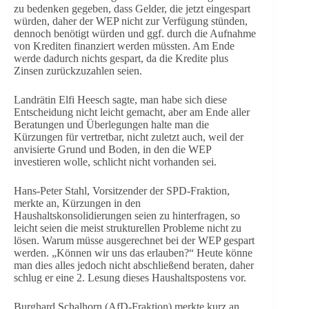
zu bedenken gegeben, dass Gelder, die jetzt eingespart
würden, daher der WEP nicht zur Verfügung stünden,
dennoch benötigt würden und ggf. durch die Aufnahme
von Krediten finanziert werden müssten. Am Ende
werde dadurch nichts gespart, da die Kredite plus
Zinsen zurückzuzahlen seien.
Landrätin Elfi Heesch sagte, man habe sich diese
Entscheidung nicht leicht gemacht, aber am Ende aller
Beratungen und Überlegungen halte man die
Kürzungen für vertretbar, nicht zuletzt auch, weil der
anvisierte Grund und Boden, in den die WEP
investieren wolle, schlicht nicht vorhanden sei.
Hans-Peter Stahl, Vorsitzender der SPD-Fraktion,
merkte an, Kürzungen in den
Haushaltskonsolidierungen seien zu hinterfragen, so
leicht seien die meist strukturellen Probleme nicht zu
lösen. Warum müsse ausgerechnet bei der WEP gespart
werden. „Können wir uns das erlauben?“ Heute könne
man dies alles jedoch nicht abschließend beraten, daher
schlug er eine 2. Lesung dieses Haushaltspostens vor.
Burghard Schalhorn (AfD-Fraktion) merkte kurz an,