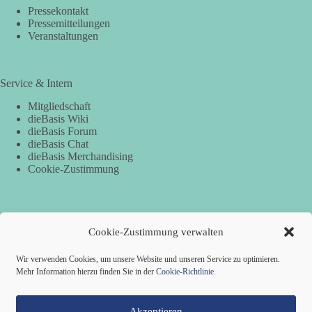
Pressekontakt
Pressemitteilungen
Veranstaltungen
Service & Intern
Mitgliedschaft
dieBasis Wiki
dieBasis Forum
dieBasis Chat
dieBasis Merchandising
Cookie-Zustimmung
Spenden
Cookie-Zustimmung verwalten
Per Banküberweisung:
Wir verwenden Cookies, um unsere Website und unseren Service zu optimieren.
Basisdemokratische Partei Deutschland
Mehr Information hierzu finden Sie in der
Cookie-Richtlinie
.
VR Bank in Holstein
IBAN: DE82 2219 1405 0051 5932 60
BIC: GENODEF1PIN
Akzeptieren