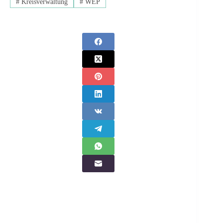
#
Kreisverwaltung
#
WEP