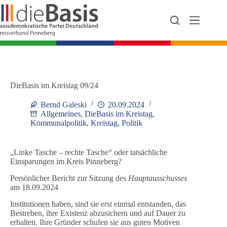
Zum
Inhalt
springen
DieBasis im Kreistag 09/24
Bernd Galeski
20.09.2024
Allgemeines
,
DieBasis im Kreistag
,
Kommunalpolitik
,
Kreistag
,
Politik
„Linke Tasche – rechte Tasche“ oder tatsächliche
Einsparungen im Kreis Pinneberg?
Persönlicher Bericht zur Sitzung des
Haupta
usschusses
am 18.09.2024
Institutionen haben, sind sie erst einmal entstanden, das
Bestreben, ihre Existenz abzusichern und auf Dauer zu
erhalten. Ihre Gründer schufen sie aus guten Motiven