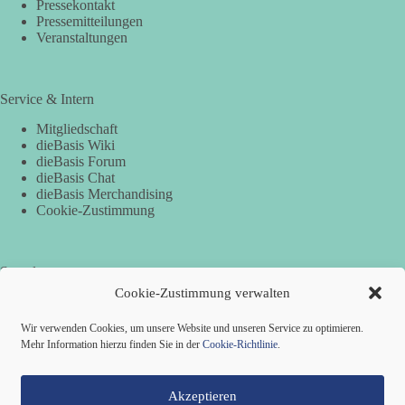
Pressekontakt
Pressemitteilungen
Veranstaltungen
Service & Intern
Mitgliedschaft
dieBasis Wiki
dieBasis Forum
dieBasis Chat
dieBasis Merchandising
Cookie-Zustimmung
Spenden
Cookie-Zustimmung verwalten
Per Banküberweisung:
Wir verwenden Cookies, um unsere Website und unseren Service zu optimieren.
Basisdemokratische Partei Deutschland
Mehr Information hierzu finden Sie in der
Cookie-Richtlinie
.
VR Bank in Holstein
IBAN: DE82 2219 1405 0051 5932 60
BIC: GENODEF1PIN
Akzeptieren