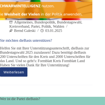
Allgemeines
,
Bundespolitik
,
Bundestagswahl
,
Kreisverband
,
Partei
,
Politik
,
Wahlen
Bernd Galeski
03.01.2025
Sie möchten dieBasis unterstützen?
Helfen Sie mit Ihrer Unterstützungsunterschrift, dieBasis zur
Bundestagswahl 2025 zuzulassen! Dazu benötigt dieBasis
200 Unterschriften für den Kreis und 2000 Unterschriften für
das Land. Und so geht’s: Formblatt Kreis Formblatt Land
Haben Sie vielen Dank für Ihre Unterstützung!
Weiterlesen
Sie
möchten
dieBasis
unterstützen?
Wer ist die Partei dieBasis?