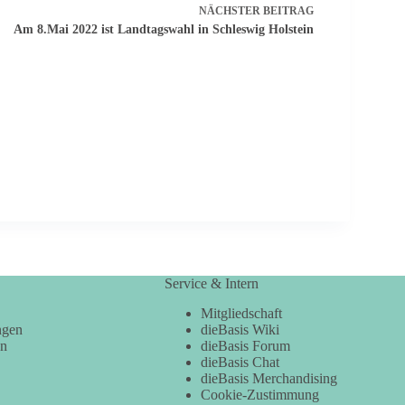
NÄCHSTER
BEITRAG
Am 8.Mai 2022 ist Landtagswahl in Schleswig Holstein​
Service & Intern
Mitgliedschaft
ngen
dieBasis Wiki
en
dieBasis Forum
dieBasis Chat
dieBasis Merchandising
Cookie-Zustimmung