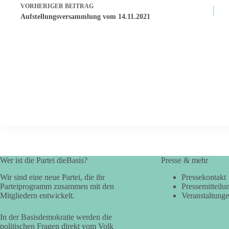
VORHERIGER
BEITRAG
Aufstellungsversammlung vom 14.11.2021
Wer ist die Partei dieBasis?
Presse & mehr
Wir sind eine neue Partei, die ihr
Pressekontakt
Parteiprogramm zusammen mit den
Pressemitteilu
Mitgliedern entwickelt.
Veranstaltung
In der Basisdemokratie werden die
politischen Fragen direkt vom Volk