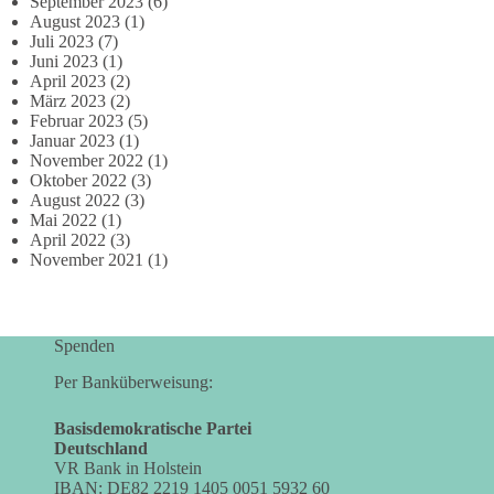
September 2023
(6)
August 2023
(1)
Juli 2023
(7)
Juni 2023
(1)
April 2023
(2)
März 2023
(2)
Februar 2023
(5)
Januar 2023
(1)
November 2022
(1)
Oktober 2022
(3)
August 2022
(3)
Mai 2022
(1)
April 2022
(3)
November 2021
(1)
Spenden
Per Banküberweisung:
Basisdemokratische Partei
Deutschland
VR Bank in Holstein
IBAN: DE82 2219 1405 0051 5932 60