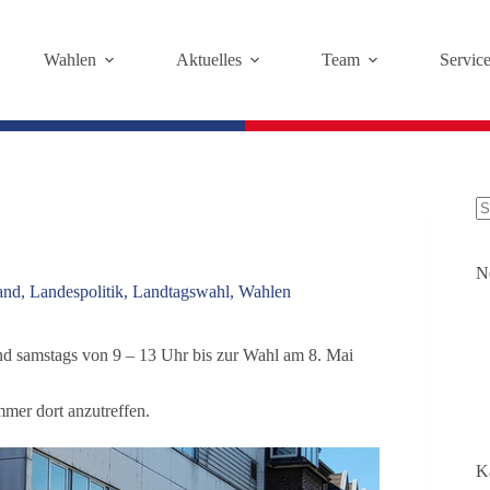
Wahlen
Aktuelles
Team
Servic
N
and
,
Landespolitik
,
Landtagswahl
,
Wahlen
nd samstags von 9 – 13 Uhr bis zur Wahl am 8. Mai
mer dort anzutreffen.
K