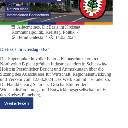
Allgemeines
,
DieBasis im Kreistag
,
Kommunalpolitik
,
Kreistag
,
Politik
Bernd Galeski
14.03.2024
DieBasis im Kreistag 03/24
Der Supertanker in voller Fahrt – Klimaschutz konkret:
Northvolt AB plant größten Industriestandort in Schleswig-
Holstein Persönlicher Bericht und Anmerkungen über die
Sitzung des Ausschusses für Wirtschaft, Regionalentwicklung
und Verkehr vom 12.03.2024 Das Werk kommt – so oder so.
Dr. Harald Georg Schroers, Geschäftsführer der
Wirtschaftsförderungs- und Entwicklungsgesellschaft mbH
des Kreises Pinneberg,…
Weiterlesen
DieBasis
im
Kreistag
03/24