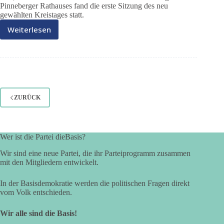
Pinneberger Rathauses fand die erste Sitzung des neu
gewählten Kreistages statt.
Weiterlesen
Konstituierende
Sitzung
im
Kreistag
ZURÜCK
Wer ist die Partei dieBasis?
Wir sind eine neue Partei, die ihr Parteiprogramm zusammen
mit den Mitgliedern entwickelt.
In der Basisdemokratie werden die politischen Fragen direkt
vom Volk entschieden.
Wir alle sind die Basis!