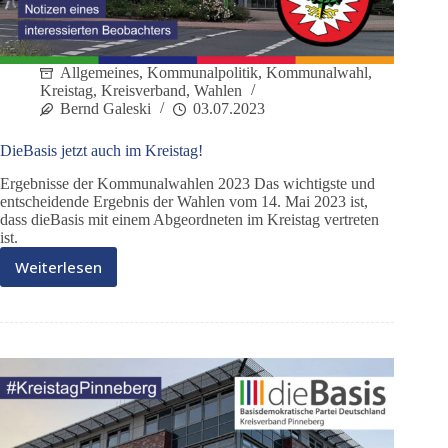
Allgemeines
,
Kommunalpolitik
,
Kommunalwahl
,
Kreistag
,
Kreisverband
,
Wahlen
Bernd Galeski
03.07.2023
DieBasis jetzt auch im Kreistag!
Ergebnisse der Kommunalwahlen 2023 Das wichtigste und
entscheidende Ergebnis der Wahlen vom 14. Mai 2023 ist,
dass dieBasis mit einem Abgeordneten im Kreistag vertreten
ist.
Weiterlesen
DieBasis
jetzt
auch
im
Kreistag!