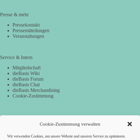
Presse & mehr
Pressekontakt
Pressemitteilungen
Veranstaltungen
Service & Intern
Mitgliedschaft
dieBasis Wiki
dieBasis Forum
dieBasis Chat
dieBasis Merchandising
Cookie-Zustimmung
Spenden
Cookie-Zustimmung verwalten
Per Banküberweisung:
Wir verwenden Cookies, um unsere Website und unseren Service zu optimieren.