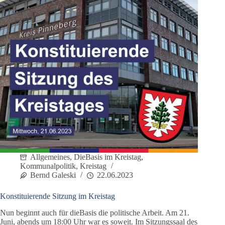
Allgemeines
,
DieBasis im Kreistag
,
Kommunalpolitik
,
Kreistag
Bernd Galeski
22.06.2023
Konstituierende Sitzung im Kreistag
Nun beginnt auch für dieBasis die politische Arbeit. Am 21.
Juni, abends um 18:00 Uhr war es soweit. Im Sitzungssaal des