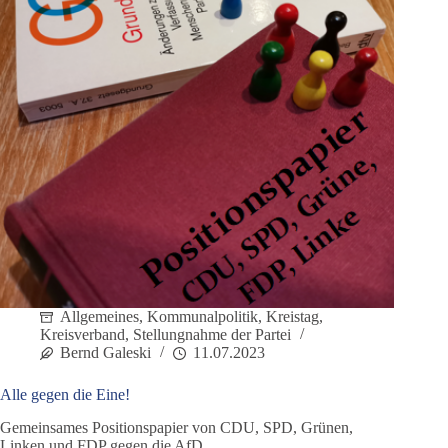
Allgemeines
,
Kommunalpolitik
,
Kreistag
,
Kreisverband
,
Stellungnahme der Partei
Bernd Galeski
11.07.2023
Alle gegen die Eine!
Gemeinsames Positionspapier von CDU, SPD, Grünen,
Linken und FDP gegen die AfD