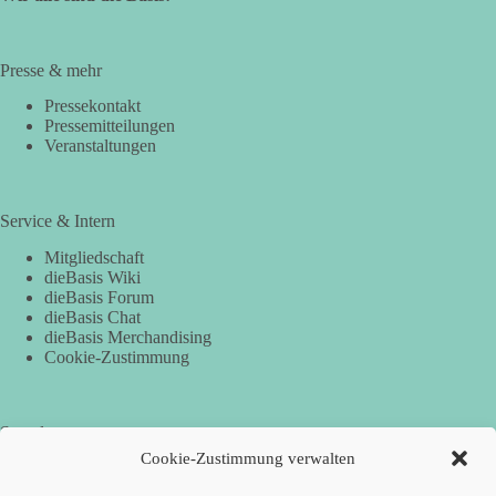
Presse & mehr
Pressekontakt
Pressemitteilungen
Veranstaltungen
Service & Intern
Mitgliedschaft
dieBasis Wiki
dieBasis Forum
dieBasis Chat
dieBasis Merchandising
Cookie-Zustimmung
Spenden
Cookie-Zustimmung verwalten
Per Banküberweisung: