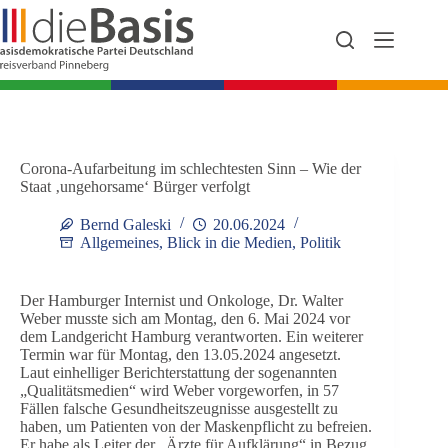
Zum
Inhalt
springen
Corona-Aufarbeitung im schlechtesten Sinn – Wie der
Staat ‚ungehorsame‘ Bürger verfolgt
Bernd Galeski
20.06.2024
Allgemeines
,
Blick in die Medien
,
Politik
Der Hamburger Internist und Onkologe, Dr. Walter
Weber musste sich am Montag, den 6. Mai 2024 vor
dem Landgericht Hamburg verantworten. Ein weiterer
Termin war für Montag, den 13.05.2024 angesetzt.
Laut einhelliger Berichterstattung der sogenannten
„Qualitätsmedien“ wird Weber vorgeworfen, in 57
Fällen falsche Gesundheitszeugnisse ausgestellt zu
haben, um Patienten von der Maskenpflicht zu befreien.
Er habe als Leiter der „Ärzte für Aufklärung“ in Bezug