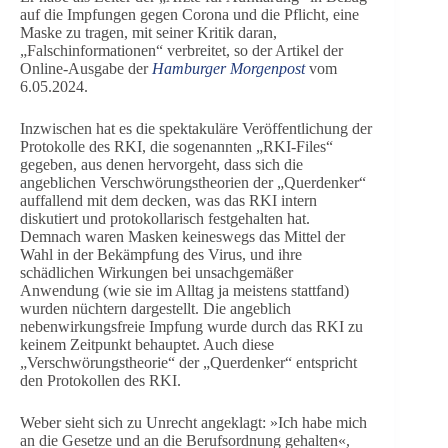
auf die Impfungen gegen Corona und die Pflicht, eine
Maske zu tragen, mit seiner Kritik daran,
„Falschinformationen“ verbreitet, so der Artikel der
Online-Ausgabe der
Hamburger Morgenpost
vom
6.05.2024.
Inzwischen hat es die spektakuläre Veröffentlichung der
Protokolle des RKI, die sogenannten „RKI-Files“
gegeben, aus denen hervorgeht, dass sich die
angeblichen Verschwörungstheorien der „Querdenker“
auffallend mit dem decken, was das RKI intern
diskutiert und protokollarisch festgehalten hat.
Demnach waren Masken keineswegs das Mittel der
Wahl in der Bekämpfung des Virus, und ihre
schädlichen Wirkungen bei unsachgemäßer
Anwendung (wie sie im Alltag ja meistens stattfand)
wurden nüchtern dargestellt. Die angeblich
nebenwirkungsfreie Impfung wurde durch das RKI zu
keinem Zeitpunkt behauptet. Auch diese
„Verschwörungstheorie“ der „Querdenker“ entspricht
den Protokollen des RKI.
Weber sieht sich zu Unrecht angeklagt: »Ich habe mich
an die Gesetze und an die Berufsordnung gehalten«,