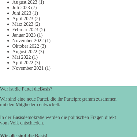
August 2023
(1)
Juli 2023
(7)
Juni 2023
(1)
April 2023
(2)
März 2023
(2)
Februar 2023
(5)
Januar 2023
(1)
November 2022
(1)
Oktober 2022
(3)
August 2022
(3)
Mai 2022
(1)
April 2022
(3)
November 2021
(1)
Wer ist die Partei dieBasis?
Wir sind eine neue Partei, die ihr Parteiprogramm zusammen
mit den Mitgliedern entwickelt.
In der Basisdemokratie werden die politischen Fragen direkt
vom Volk entschieden.
Wir alle sind die Basis!