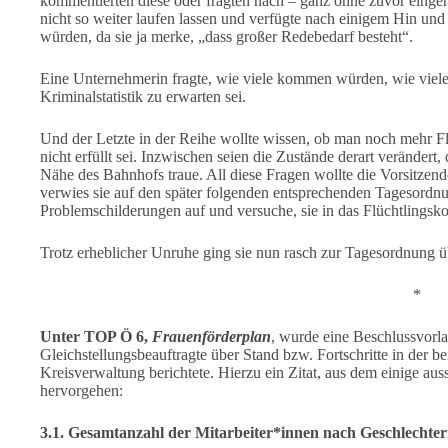
kommentierten diese oder fragten nach – ganz ohne zuvor einger
nicht so weiter laufen lassen und verfügte nach einigem Hin un
würden, da sie ja merke, „dass großer Redebedarf besteht“.
Eine Unternehmerin fragte, wie viele kommen würden, wie viele
Kriminalstatistik zu erwarten sei.
Und der Letzte in der Reihe wollte wissen, ob man noch mehr F
nicht erfüllt sei. Inzwischen seien die Zustände derart verändert,
Nähe des Bahnhofs traue. All diese Fragen wollte die Vorsitzende 
verwies sie auf den später folgenden entsprechenden Tagesord
Problemschilderungen auf und versuche, sie in das Flüchtlings
Trotz erheblicher Unruhe ging sie nun rasch zur Tagesordnung ü
*
Unter TOP Ö 6,
Frauenförderplan
, wurde eine Beschlussvorla
Gleichstellungsbeauftragte über Stand bzw. Fortschritte in der b
Kreisverwaltung berichtete. Hierzu ein Zitat, aus dem einige au
hervorgehen:
3.1. Gesamtanzahl der Mitarbeiter*innen nach Geschlechte