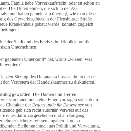
Raum, Famila habe Vorverkaufsrecht, oder ist schon an
ätze. Die Unternehmen, die sich in der AG
traße und haben gemeinsam überlegt, wie man diese
ebung des Gewerbegebiets in der Flensburger Straße
neue Krankenhaus gebaut werde, könnten zugleich
beitragen.
ne der Stadt und des Kreises im Hinblick auf die
ässigen Unternehmen.
r geplanten Unterkunft“ hat, wollte „wissen, was
acht werden?“
letzten Sitzung des Hauptausschusses hin, in der er
t den Vertretern der Handelskammer zu diskutieren.
unruhig geworden. Die Damen und Herren
 wer von ihnen noch eine Frage vortragen solle, denn
den Charakter der
Fragestunde für Einwohner
von
itzende gab sich recht autoritär, verwies auf das
ilfe eines dafür vorgesehenen und am Eingang
ernehmer nichts zu wissen angaben. Und so
iedigenden Stellungnahmen aus Politik und Verwaltung,