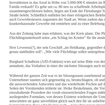
Investitionen in das Areal in Höhe von 5.000.000 € stünden im 
Famila verkauft? Es gehe um ca. 80 neu zu schaffende Arbeitspl
zusammengeschlossen haben, liegen am Ende der Flensburger S
Straße belebt. Schließlich entfielen bei einer erfolgreichen Bel
auch Gewerbesteuern zugunsten der Stadt an. Wenn zudem das 
krankenhausnahe Gewerbe mit entstehen und zu einer Belebung 
Aus der Zeitung habe man erfahren, was der Kreis plane. Die Plä
Flüchtlingsunterkunft seien „ein Schlag ins Kontor“ für die ans
Herr Leverenz(?), der sein Geschäft „im Heidkamp, gegenüber de
genau stattfinden soll“. „Wie viele Flüchtlinge sollen untergebr
Burghard Schalhorn (AfD-Fraktion) wies auf seine Bitte von der 
anmahnte, das Vorhaben in einer der nächsten Sitzungen auch mi
Während der ganzen Zeit war es im Sitzungsraum zunehmend 
Unternehmer raunten sich gegenseitig zu, beratschlagten, ob und
die ausweichenden Antworten und das wiederholte Pochen auf 
Seiten der Vorsitzenden irritierte sie. Heike Beukelmann, die Vors
einzuhaltende Prozedere der vorab einzureichenden Fragen mith
ausliegenden Formulars, von dessen Existenz wiederum die Unt
antworteten sie ganz unverblümt gleich nach den für sie unbefr