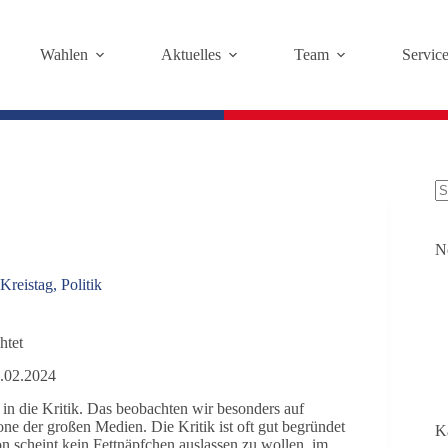
Wahlen
Aktuelles
Team
Servic
N
Kreistag
,
Politik
htet
8.02.2024
 in die Kritik. Das beobachten wir besonders auf
e der großen Medien. Die Kritik ist oft gut begründet
K
on scheint kein Fettnäpfchen auslassen zu wollen, im