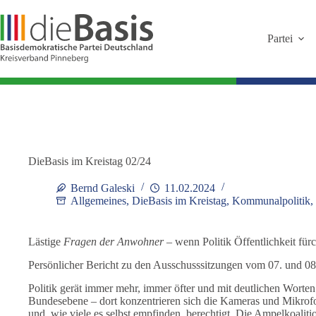
Zum
Inhalt
springen
Partei
DieBasis im Kreistag 02/24
Bernd Galeski
11.02.2024
Allgemeines
,
DieBasis im Kreistag
,
Kommunalpolitik
,
Lästige
Fragen der Anwohner
– wenn Politik Öffentlichkeit fürc
Persönlicher Bericht zu den Ausschusssitzungen vom 07. und 0
Politik gerät immer mehr, immer öfter und mit deutlichen Worten
Bundesebene – dort konzentrieren sich die Kameras und Mikrofon
und, wie viele es selbst empfinden, berechtigt. Die Ampelkoaliti