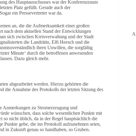
zung des Hauptausschusses war der Konferenzraum
tzten Platz gefüllt. Gerade auch der
Sogar ein Pressevertreter war da.
Themen an, die die Aufmerksamkeit einer großen
 Ort nach dem aktuellen Stand der Entwicklungen
A
man sich zwischen Kreisverwaltung und der Stadt
ignalisierten die Landrätin, Elfi Heesch und die
issverständlich ihren Unwillen, die sorgfältig
letzter Minute‘ durch die betroffenen anwesenden
lassen. Dazu gleich mehr.
rien abgearbeitet werden. Hierzu gehörten die
 die Annahme des Protokolls der letzten Sitzung des
eine Anmerkungen zu Stromerzeugung und
 würde wünschen, dass solche wesentlichen Punkte mit
i so nicht üblich, da in der Regel hauptsächlich die
ge Punkte gebe, die ins Protokoll aufzunehmen seien,
und in Zukunft genau so handhaben, so Gruben.