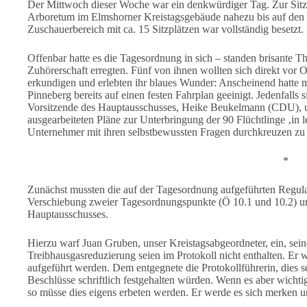
Der Mittwoch dieser Woche war ein denkwürdiger Tag. Zur Sit
Arboretum im Elmshorner Kreistagsgebäude nahezu bis auf den le
Zuschauerbereich mit ca. 15 Sitzplätzen war vollständig besetzt. 
Offenbar hatte es die Tagesordnung in sich – standen brisante 
Zuhörerschaft erregten. Fünf von ihnen wollten sich direkt vor
erkundigen und erlebten ihr blaues Wunder: Anscheinend hatte 
Pinneberg bereits auf einen festen Fahrplan geeinigt. Jedenfalls s
Vorsitzende des Hauptausschusses, Heike Beukelmann (CDU), unm
ausgearbeiteten Pläne zur Unterbringung der 90 Flüchtlinge ‚in 
Unternehmer mit ihren selbstbewussten Fragen durchkreuzen zu 
*
Zunächst mussten die auf der Tagesordnung aufgeführten Regula
Verschiebung zweier Tagesordnungspunkte (Ö 10.1 und 10.2) und
Hauptausschusses.
Hierzu warf Juan Gruben, unser Kreistagsabgeordneter, ein, s
Treibhausgasreduzierung seien im Protokoll nicht enthalten. Er
aufgeführt werden. Dem entgegnete die Protokollführerin, dies se
Beschlüsse schriftlich festgehalten würden. Wenn es aber wichti
so müsse dies eigens erbeten werden. Er werde es sich merken 