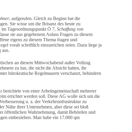
ohner
, aufgerufen. Gleich zu Beginn bat die
en. Sie wisse um die Brisanz des heute zu
ch im Tagesordnungspunkt Ö 7,
Schaffung von
lasse sie aus gegebenem Anlass Fragen zu diesem
offene eigens zu diesem Thema fragen und
egel vorab schriftlich einzureichen seien. Dazu liege ja
 aus.
ktischen an diesem Mittwochabend außer Vollzug
hmern zu tun, die nicht die Absicht hatten, ihr
hinter bürokratische Regelmauern verschanzt, behindern
 berichtete von einer Arbeitsgemeinschaft mehrerer
eim errichtet werden soll. Diese AG wolle sich um die
besserung u. a. der Verkehrsinfrastruktur zu
n der Nähe ihrer Unternehmen, aber diese sei bloß
der öffentlichen Wahrnehmung, damit Behörden und
anungen einbeziehen. Man habe ein 17.000 qm