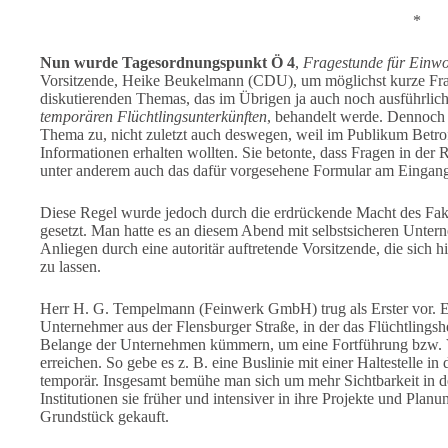
*
Nun wurde Tagesordnungspunkt Ö 4
,
Fragestunde für Einw
Vorsitzende, Heike Beukelmann (CDU), um möglichst kurze Frag
diskutierenden Themas, das im Übrigen ja auch noch ausführli
temporären Flüchtlingsunterkünften
, behandelt werde. Dennoch 
Thema zu, nicht zuletzt auch deswegen, weil im Publikum Betr
Informationen erhalten wollten. Sie betonte, dass Fragen in der R
unter anderem auch das dafür vorgesehene Formular am Eingang
Diese Regel wurde jedoch durch die erdrückende Macht des Fa
gesetzt. Man hatte es an diesem Abend mit selbstsicheren Unterne
Anliegen durch eine autoritär auftretende Vorsitzende, die sich 
zu lassen.
Herr H. G. Tempelmann (Feinwerk GmbH) trug als Erster vor. Er
Unternehmer aus der Flensburger Straße, in der das Flüchtlingsh
Belange der Unternehmen kümmern, um eine Fortführung bzw. Ver
erreichen. So gebe es z. B. eine Buslinie mit einer Haltestelle i
temporär. Insgesamt bemühe man sich um mehr Sichtbarkeit in 
Institutionen sie früher und intensiver in ihre Projekte und Pl
Grundstück gekauft.