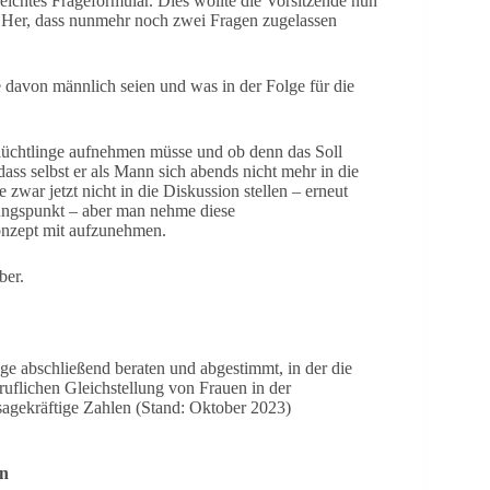
eichtes Frageformular. Dies wollte die Vorsitzende nun
d Her, dass nunmehr noch zwei Fragen zugelassen
 davon männlich seien und was in der Folge für die
lüchtlinge aufnehmen müsse und ob denn das Soll
 dass selbst er als Mann sich abends nicht mehr in die
zwar jetzt nicht in die Diskussion stellen – erneut
nungspunkt – aber man nehme diese
konzept mit aufzunehmen.
ber.
ge abschließend beraten und abgestimmt, in der die
eruflichen Gleichstellung von Frauen in der
ssagekräftige Zahlen (Stand: Oktober 2023)
rn